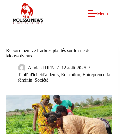
Passer
au
contenu
Menu
Reboisement : 31 arbres plantés sur le site de
MoussoNews
Annick HIEN
12 août 2025
Taafé d'ici etd'ailleurs
,
Education
,
Entrepreneuriat
féminin
,
Société