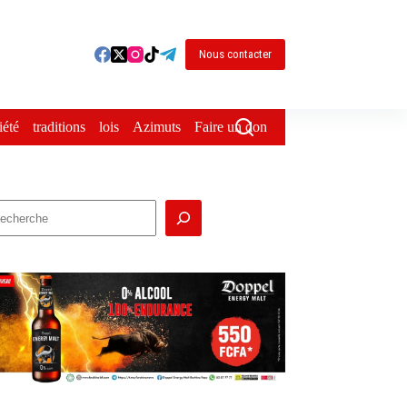
Nous contacter
iété
traditions
lois
Azimuts
Faire un don
echercher