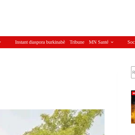
Instant diaspora burkinabè
Tribune
MN Santé
Soc
R