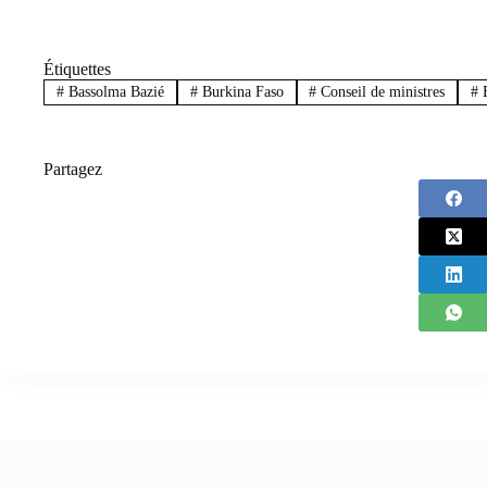
Étiquettes
#
Bassolma Bazié
#
Burkina Faso
#
Conseil de ministres
#
E
Partagez