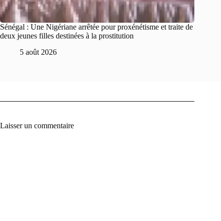
Sénégal : Une Nigériane arrêtée pour proxénétisme et traite de
deux jeunes filles destinées à la prostitution
5 août 2026
Laisser un commentaire
A
l
t
e
r
n
a
t
i
v