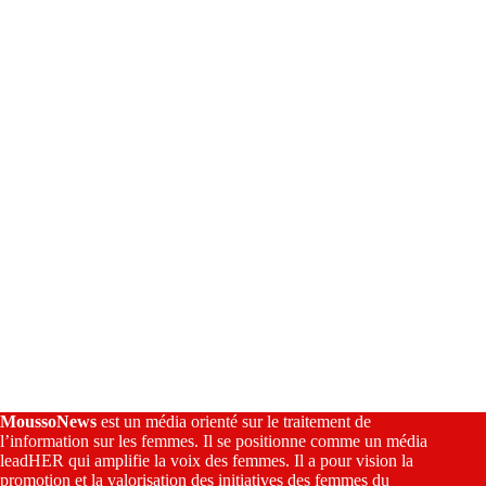
a
t
i
v
e
:
MoussoNews
est un média orienté sur le traitement de
l’information sur les femmes. Il se positionne comme un média
leadHER qui amplifie la voix des femmes. Il a pour vision la
promotion et la valorisation des initiatives des femmes du