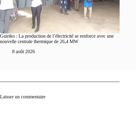
Guiriko : La production de l’électricité se renforce avec une
nouvelle centrale thermique de 26,4 MW
8 août 2026
Laisser un commentaire
A
l
t
e
r
n