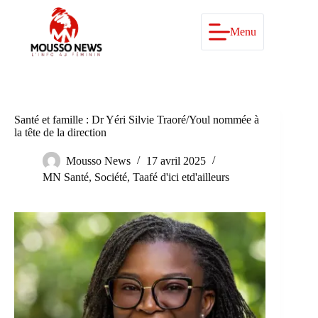
Passer
au
contenu
Menu
Santé et famille : Dr Yéri Silvie Traoré/Youl nommée à
la tête de la direction
Mousso News
17 avril 2025
MN Santé
,
Société
,
Taafé d'ici etd'ailleurs