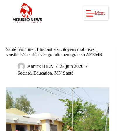
Passer
au
contenu
Menu
Santé féminine : Etudiant.e.s, citoyens mobilisés,
sensibilisés et dépistés gratuitement grâce à AEEMB
Annick HIEN
22 juin 2026
Société
,
Education
,
MN Santé