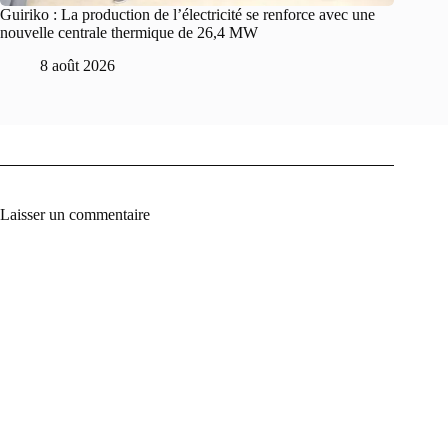
Guiriko : La production de l’électricité se renforce avec une
nouvelle centrale thermique de 26,4 MW
8 août 2026
Laisser un commentaire
A
l
t
e
r
n
a
t
i
v
e
: