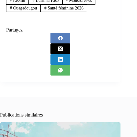
#
Aeemb
#
Burkina Faso
#
MoussoNews
#
Ouagadougou
#
Santé féminine 2026
Partagez
Publications similaires