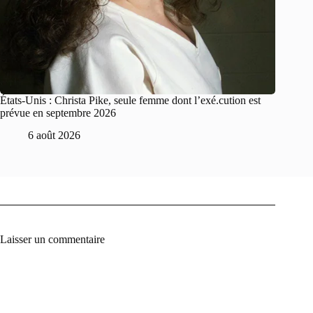
États-Unis : Christa Pike, seule femme dont l’exé.cution est
prévue en septembre 2026
6 août 2026
Laisser un commentaire
A
l
t
e
r