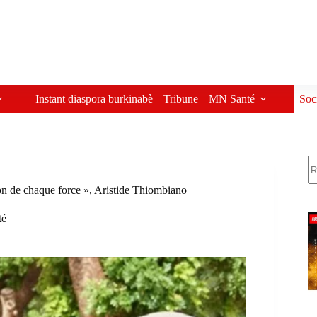
Instant diaspora burkinabè
Tribune
MN Santé
Soc
R
sion de chaque force », Aristide Thiombiano
té