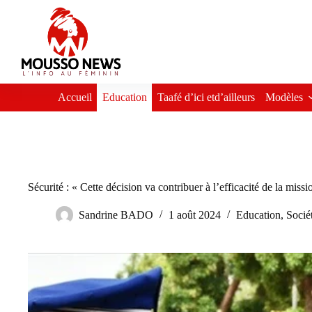
Passer
au
contenu
Accueil
Education
Taafé d’ici etd’ailleurs
Modèles
Sécurité : « Cette décision va contribuer à l’efficacité de la mis
Sandrine BADO
1 août 2024
Education
,
Socié