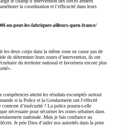
argir le champ d’intervention des forces armées
 améliorer la coordination et l’efficacité dans leurs
f-on-peut-les-fabriquer-ailleurs-quen-france/
oir les deux corps dans la même zone ne cause pas de
de de déterminer leurs zones d’intervention, ils ont
uritaire du territoire national et favorisera encore plus
urité».
e compétences atteint les résultats escomptés surtout
mande si la Police et la Gendarmerie ont l’effectif
 contexte d’insécurité ? La police pourra-t-elle
tique nécessaire pour sécuriser les zones urbaines dans
endarmerie nationale. Mais je fais confiance au
écret. Je prie Dieu d’aider nos autorités dans la prise