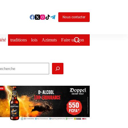
Nous contacter
iété
traditions
lois
Azimuts
Faire un don
echercher