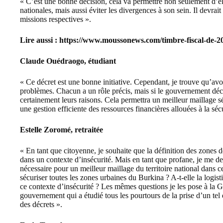
« C’est une bonne décision, cela va permettre non seulement d’él
nationales, mais aussi éviter les divergences à son sein. Il devrait
missions respectives ».
Lire aussi :
https://www.moussonews.com/timbre-fiscal-de-200
Claude Ouédraogo, étudiant
« Ce décret est une bonne initiative. Cependant, je trouve qu’av
problèmes. Chacun a un rôle précis, mais si le gouvernement déci
certainement leurs raisons. Cela permettra un meilleur maillage séc
une gestion efficiente des ressources financières allouées à la séc
Estelle Zoromé, retraitée
« En tant que citoyenne, je souhaite que la définition des zones d
dans un contexte d’insécurité. Mais en tant que profane, je me de
nécessaire pour un meilleur maillage du territoire national dans ce
sécuriser toutes les zones urbaines du Burkina ? A-t-elle la logis
ce contexte d’insécurité ? Les mêmes questions je les pose à la G
gouvernement qui a étudié tous les pourtours de la prise d’un tel d
des décrets ».