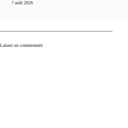
7 août 2026
Laisser un commentaire
A
l
t
e
r
n
a
t
i
v
e
: