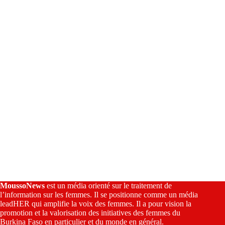
t
i
v
e
:
MoussoNews
est un média orienté sur le traitement de
l’information sur les femmes. Il se positionne comme un média
leadHER qui amplifie la voix des femmes. Il a pour vision la
promotion et la valorisation des initiatives des femmes du
Burkina Faso en particulier et du monde en général.