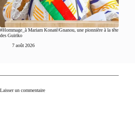
#Hommage_à Mariam Konaté/Gnanou, une pionnière à la tête
des Guiriko
7 août 2026
Laisser un commentaire
A
l
t
e
r
n
a