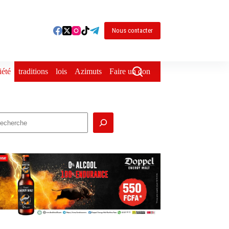
Nous contacter
iété
traditions
lois
Azimuts
Faire un don
echercher