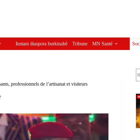
Instant diaspora burkinabè
Tribune
MN Santé
Soc
R
s, professionnels de l’artisanat et visiteurs
e