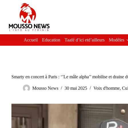
Passer
au
contenu
Accueil
Education
Taafé d’ici etd’ailleurs
Modèles
Smarty en concert à Paris : ‘’Le mâle alpha’’ mobilise et draine
Mousso News
30 mai 2025
Voix d'homme
,
Cul