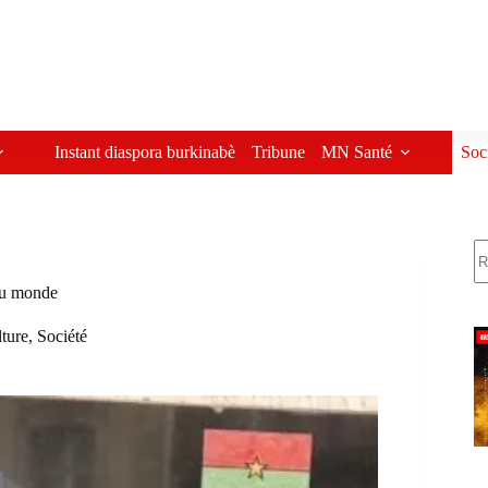
Instant diaspora burkinabè
Tribune
MN Santé
Soc
R
 du monde
ture
,
Société