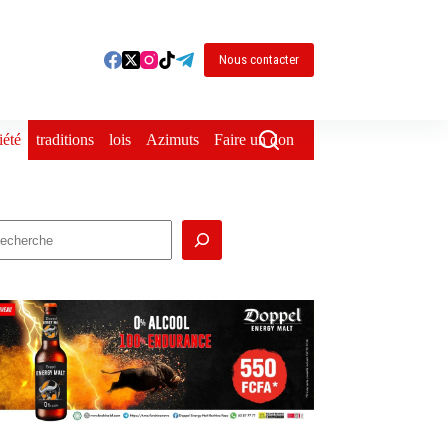
Nous contacter
iété
traditions
lois
Azimuts
Faire un don
echercher