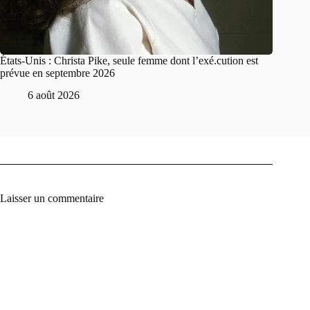
États-Unis : Christa Pike, seule femme dont l’exé.cution est
prévue en septembre 2026
6 août 2026
Laisser un commentaire
A
l
t
e
r
n
a
t