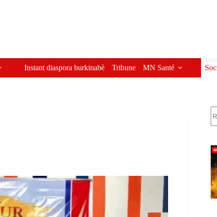
Instant diaspora burkinabè
Tribune
MN Santé
Soc
R