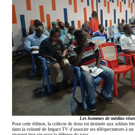
Les hommes de médias réuni
Pour cette édition, la collecte de dons est destinée aux soldats bles
dans la volonté de
Impact TV
d’associer ses téléspectateurs à un 
risquent leur vie pour la défense du pays.