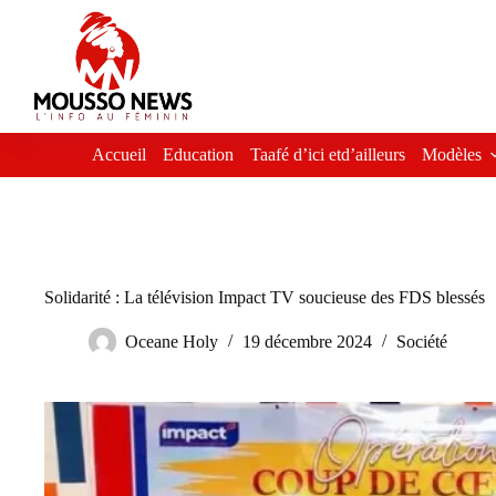
Passer
au
contenu
Accueil
Education
Taafé d’ici etd’ailleurs
Modèles
Solidarité : La télévision Impact TV soucieuse des FDS blessés
Oceane Holy
19 décembre 2024
Société