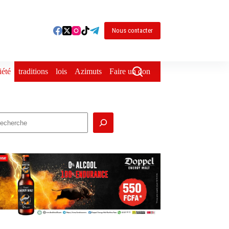
Nous contacter
iété
traditions
lois
Azimuts
Faire un don
echercher