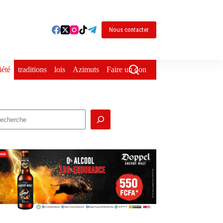
Nous contacter
iété
traditions
lois
Azimuts
Faire un don
echercher