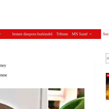
Instant diaspora burkinabè
Tribune
MN Santé
Soc
R
amey
omme