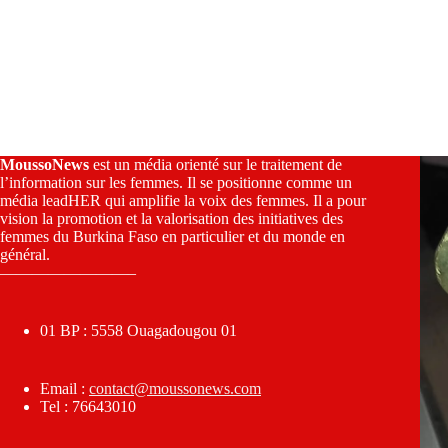
MoussoNews
est un média orienté sur le traitement de
l’information sur les femmes. Il se positionne comme un
média leadHER qui amplifie la voix des femmes. Il a pour
vision la promotion et la valorisation des initiatives des
femmes du Burkina Faso en particulier et du monde en
général.
————————–
01 BP : 5558 Ouagadougou 01
Email :
contact@moussonews.com
Tel : 76643010