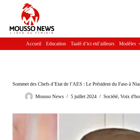
Passer
au
contenu
Accueil
Education
Taafé d’ici etd’ailleurs
Modèles
Sommet des Chefs d’Etat de l’AES : Le Président du Faso à Ni
Mousso News
5 juillet 2024
Société
,
Voix d'h