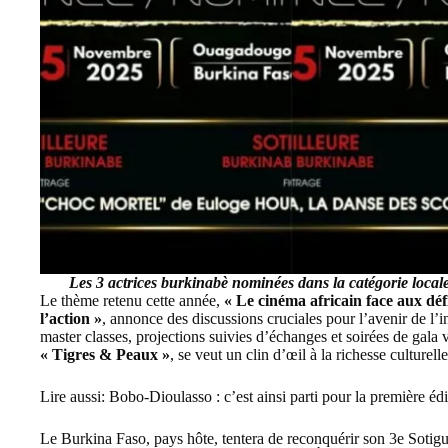
Les 3 actrices burkinabè nominées dans la catégorie local
Le thème retenu cette année,
« Le cinéma africain face aux déf
l’action »
, annonce des discussions cruciales pour l’avenir de l’
master classes, projections suivies d’échanges et soirées de gala v
« Tigres & Peaux »
, se veut un clin d’œil à la richesse culturelle
Lire aussi:
Bobo-Dioulasso : c’est ainsi parti pour la première
Le Burkina Faso, pays hôte, tentera de reconquérir son 3e Sot