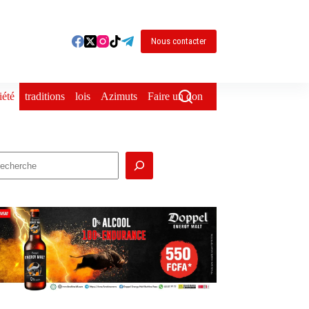
Nous contacter
iété
traditions
lois
Azimuts
Faire un don
echercher