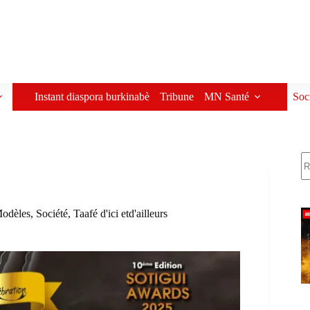
Instant diaspora burkinabè
Tribune
MN Santé
Soc
R
odèles
,
Société
,
Taafé d'ici etd'ailleurs