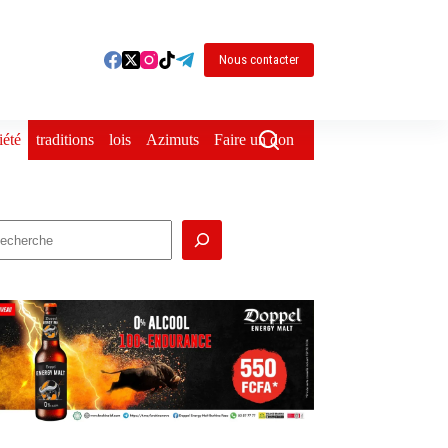
Nous contacter
iété
traditions
lois
Azimuts
Faire un don
echercher