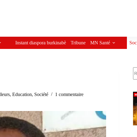
Instant diaspora burkinabè
Tribune
MN Santé
Soc
R
lleurs
,
Education
,
Société
1 commentaire