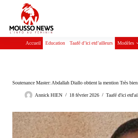
Passer
au
contenu
Accueil
Education
Taafé d’ici etd’ailleurs
Modèles
Soutenance Master: Abdallah Diallo obtient la mention Très bien
Annick HIEN
18 février 2026
Taafé d'ici etd'ai