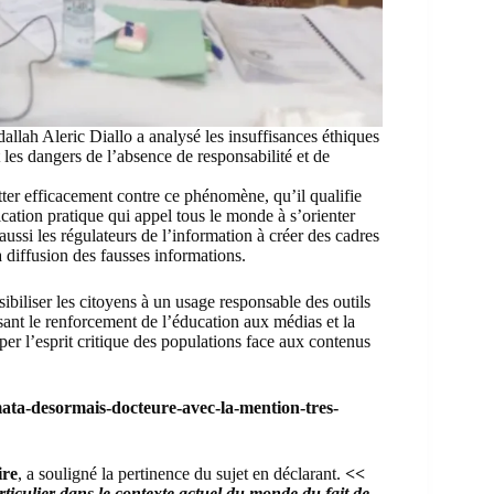
llah Aleric Diallo a analysé les insuffisances éthiques
les dangers de l’absence de responsabilité et de
utter efficacement contre ce phénomène, qu’il qualifie
cation pratique qui appel tous le monde à s’orienter
aussi les régulateurs de l’information à créer des cadres
diffusion des fausses informations.
sibiliser les citoyens à un usage responsable des outils
sant le renforcement de l’éducation aux médias et la
er l’esprit critique des populations face aux contenus
a-desormais-docteure-avec-la-mention-tres-
ire
, a souligné la pertinence du sujet en déclarant.
<<
iculier dans le contexte actuel du monde du fait de