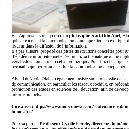
En s’appuyant sur la pensée du
philosophe Karl-Otto Apel,
Abda
qui caractérisent la communication contemporaine, en expliquant 
rigueur dans la diffusion de l’information.
Il a par ailleurs, proposé des pistes de solutions concrètes pour l
d’épidémie informationnelle. Selon lui, sa thématique a une impli
vers l’éducation au média et au numérique. Pour lui, elle appelle 
normatifs qui pourront encadrer la communication et empêcher la 
Abdallah Aleric Diallo a également insisté sur la nécessité de sen
de communication, en particulier les réseaux sociaux, en préconi
promotion des études en sciences de l’éducation, afin de développ
informationnels.
Lire aussi :
https://www.moussonews.com/soutenance-rahamat
honorable/
Pour sa part, le
Professeur Cyrille Semdé, directeur du mémo
la désinformation est un phénomène qui prend un tournant part