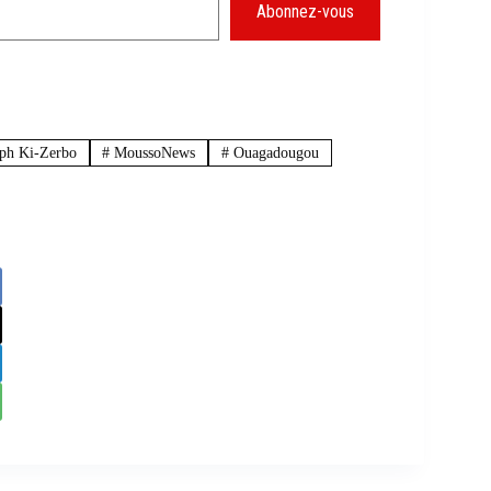
Abonnez-vous
eph Ki-Zerbo
#
MoussoNews
#
Ouagadougou