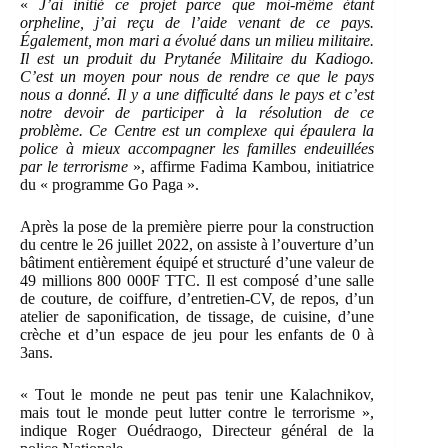
«
J’ai initié ce projet parce que moi-même étant
orpheline, j’ai reçu de l’aide venant de ce pays.
Également, mon mari a évolué dans un milieu militaire.
Il est un produit du Prytanée Militaire du Kadiogo.
C’est un moyen pour nous de rendre ce que le pays
nous a donné. Il y a une difficulté dans le pays et c’est
notre devoir de participer à la résolution de ce
problème. Ce Centre est un complexe qui épaulera la
police à mieux accompagner les familles endeuillées
par le terrorisme
», affirme Fadima Kambou, initiatrice
du « programme Go Paga ».
Après la pose de la première pierre pour la construction
du centre le 26 juillet 2022, on assiste à l’ouverture d’un
bâtiment entièrement équipé et structuré d’une valeur de
49 millions 800 000F TTC. Il est composé d’une salle
de couture, de coiffure, d’entretien-CV, de repos, d’un
atelier de saponification, de tissage, de cuisine, d’une
crèche et d’un espace de jeu pour les enfants de 0 à
3ans.
« Tout le monde ne peut pas tenir une Kalachnikov,
mais tout le monde peut lutter contre le terrorisme »,
indique Roger Ouédraogo, Directeur général de la