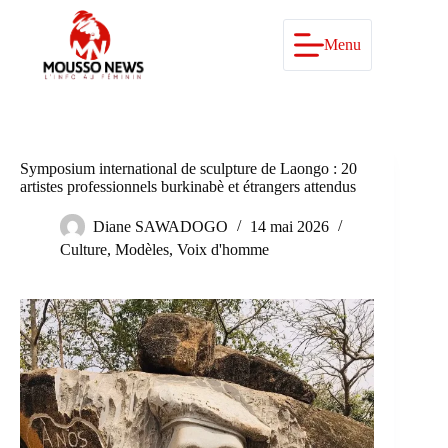
Passer
au
contenu
Menu
Symposium international de sculpture de Laongo : 20
artistes professionnels burkinabè et étrangers attendus
Diane SAWADOGO
14 mai 2026
Culture
,
Modèles
,
Voix d'homme