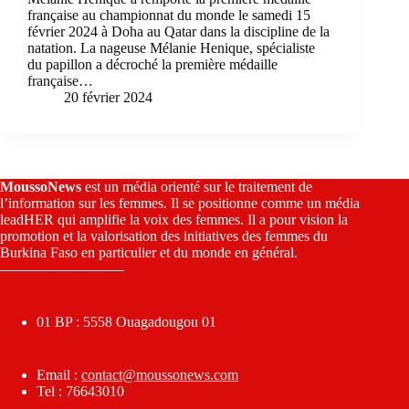
française au championnat du monde le samedi 15
février 2024 à Doha au Qatar dans la discipline de la
natation. La nageuse Mélanie Henique, spécialiste
du papillon a décroché la première médaille
française…
20 février 2024
MoussoNews
est un média orienté sur le traitement de
l’information sur les femmes. Il se positionne comme un média
leadHER qui amplifie la voix des femmes. Il a pour vision la
promotion et la valorisation des initiatives des femmes du
Burkina Faso en particulier et du monde en général.
————————–
01 BP : 5558 Ouagadougou 01
Email :
contact@moussonews.com
Tel : 76643010