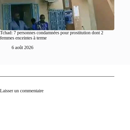
Tchad: 7 personnes condamnées pour prostitution dont 2
femmes enceintes à terme
6 août 2026
Laisser un commentaire
A
l
t
e
r
n