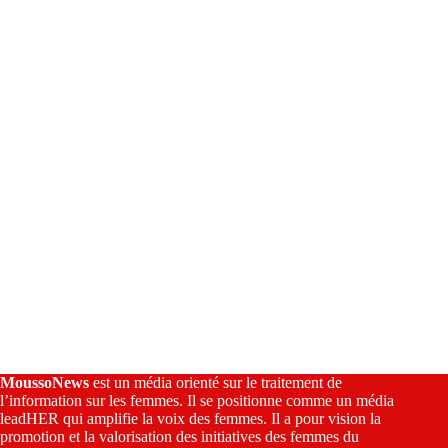
a
t
i
v
e
:
MoussoNews
est un média orienté sur le traitement de
l’information sur les femmes. Il se positionne comme un média
leadHER qui amplifie la voix des femmes. Il a pour vision la
promotion et la valorisation des initiatives des femmes du