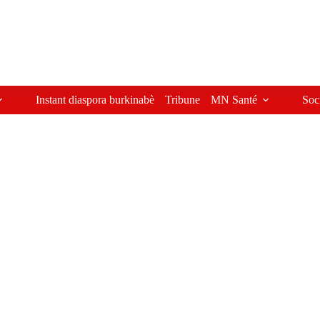
Instant diaspora burkinabè
Tribune
MN Santé
Soc