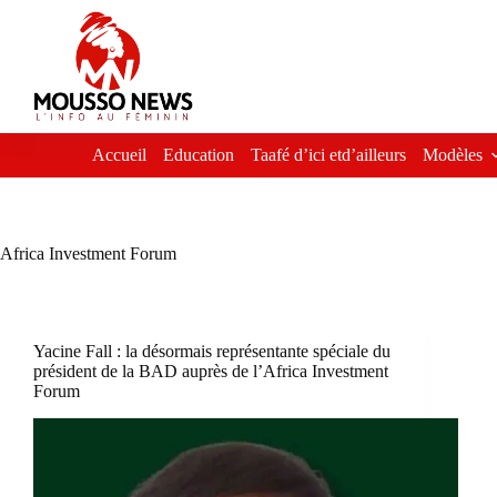
Passer
au
contenu
Accueil
Education
Taafé d’ici etd’ailleurs
Modèles
Africa Investment Forum
Yacine Fall : la désormais représentante spéciale du
président de la BAD auprès de l’Africa Investment
Forum