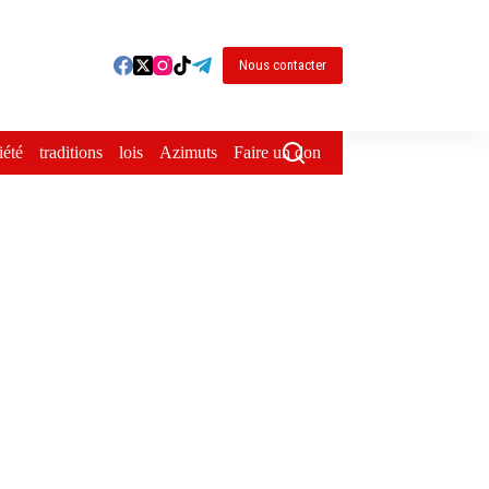
Nous contacter
iété
traditions
lois
Azimuts
Faire un don