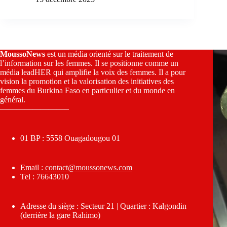
MoussoNews
est un média orienté sur le traitement de
l’information sur les femmes. Il se positionne comme un
média leadHER qui amplifie la voix des femmes. Il a pour
vision la promotion et la valorisation des initiatives des
femmes du Burkina Faso en particulier et du monde en
général.
————————–
01 BP : 5558 Ouagadougou 01
Email :
contact@moussonews.com
Tel : 76643010
Adresse du siège : Secteur 21 | Quartier : Kalgondin
(derrière la gare Rahimo)