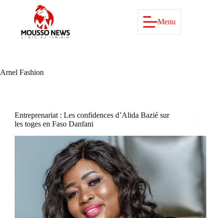
Passer
au
contenu
Menu
Arnel Fashion
Entreprenariat : Les confidences d’Alida Bazié sur
les toges en Faso Danfani