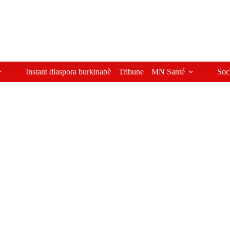
Instant diaspora burkinabè
Tribune
MN Santé
Soc