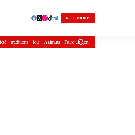
Nous contacter
iété
traditions
lois
Azimuts
Faire un don