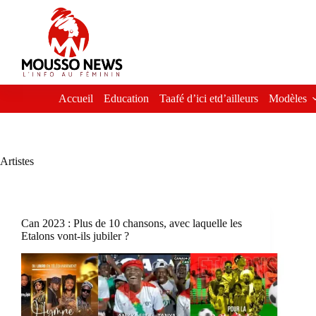
Passer
au
contenu
Accueil
Education
Taafé d’ici etd’ailleurs
Modèles
Artistes
Can 2023 : Plus de 10 chansons, avec laquelle les
Etalons vont-ils jubiler ?