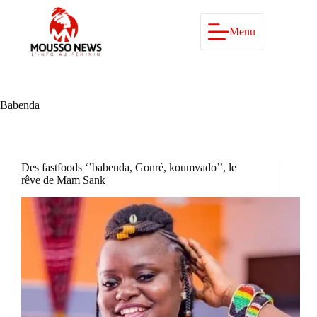
Passer
au
contenu
Menu
Babenda
Des fastfoods ‘’babenda, Gonré, koumvado’’, le
rêve de Mam Sank