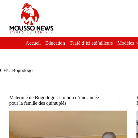
Passer
au
contenu
Accueil
Education
Taafé d’ici etd’ailleurs
Modèles
CHU Bogodogo
Maternité de Bogodogo : Un bon d’une année
pour la famille des quintuplés