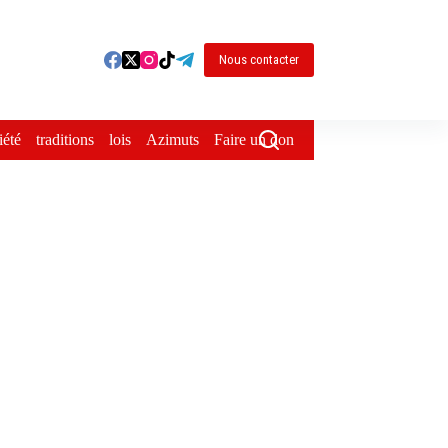
Nous contacter
iété
traditions
lois
Azimuts
Faire un don