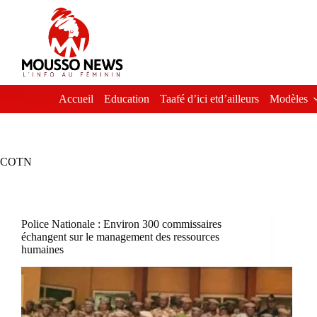
Passer
au
contenu
Accueil
Education
Taafé d’ici etd’ailleurs
Modèles
COTN
Police Nationale : Environ 300 commissaires
échangent sur le management des ressources
humaines