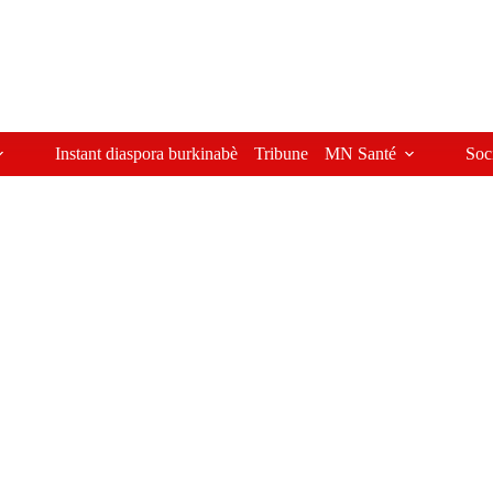
Instant diaspora burkinabè
Tribune
MN Santé
Soc