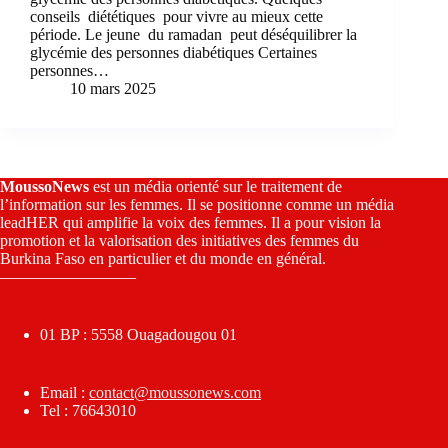
conseils diététiques pour vivre au mieux cette
période. Le jeune du ramadan peut déséquilibrer la
glycémie des personnes diabétiques Certaines
personnes…
10 mars 2025
MoussoNews
est un média orienté sur le traitement de
l’information sur les femmes. Il se positionne comme un média
leadHER qui amplifie la voix des femmes. Il a pour vision la
promotion et la valorisation des initiatives des femmes du
Burkina Faso en particulier et du monde en général.
————————–
01 BP : 5558 Ouagadougou 01
Email :
contact@moussonews.com
Tel : 76643010