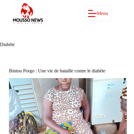
Passer
au
contenu
Menu
Diabète
Bintou Porgo : Une vie de bataille contre le diabète