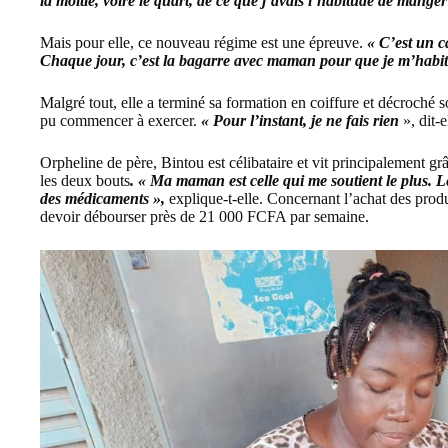
la moitié, voire le quart, de ce que j’avais l’habitude de manger 
Mais pour elle, ce nouveau régime est une épreuve.
« C’est un c
Chaque jour, c’est la bagarre avec maman pour que je m’habitu
Malgré tout, elle a terminé sa formation en coiffure et décroché
pu commencer à exercer.
« Pour l’instant, je ne fais rien
», dit-
Orpheline de père, Bintou est célibataire et vit principalement gr
les deux bouts
. « Ma maman est celle qui me soutient le plus. L
des médicaments »,
explique-t-elle. Concernant l’achat des produ
devoir débourser près de 21 000 FCFA par semaine.