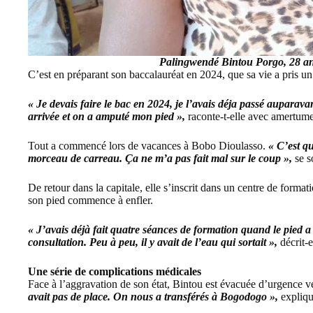
Palingwendé Bintou Porgo, 28 an
C’est en préparant son baccalauréat en 2024, que sa vie a pris u
« Je devais faire le bac en 2024, je l’avais déja passé auparav
arrivée et on a amputé mon pied »,
raconte-t-elle avec amertume
Tout a commencé lors de vacances à Bobo Dioulasso.
« C’est qu
morceau de carreau. Ça ne m’a pas fait mal sur le coup »,
se s
De retour dans la capitale, elle s’inscrit dans un centre de forma
son pied commence à enfler.
« J’avais déjà fait quatre séances de formation quand le pied 
consultation. Peu à peu, il y avait de l’eau qui sortait »,
décrit-e
Une série de complications médicales
Face à l’aggravation de son état, Bintou est évacuée d’urgence v
avait pas de place. On nous a transférés à Bogodogo »,
explique