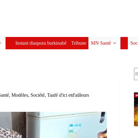
Instant diaspora burkinabè
Tribune
MN Santé
Soc
R
anté
,
Modèles
,
Société
,
Taafé d'ici etd'ailleurs