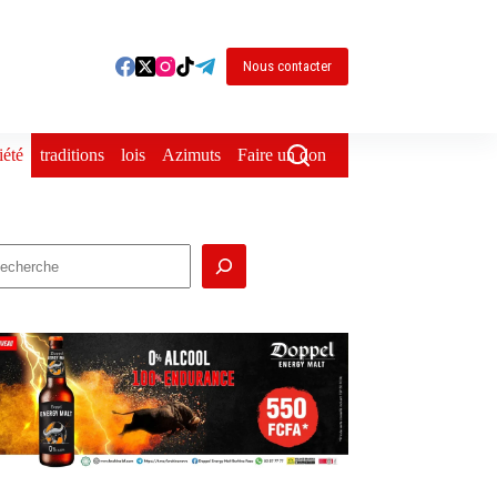
Nous contacter
iété
traditions
lois
Azimuts
Faire un don
echercher