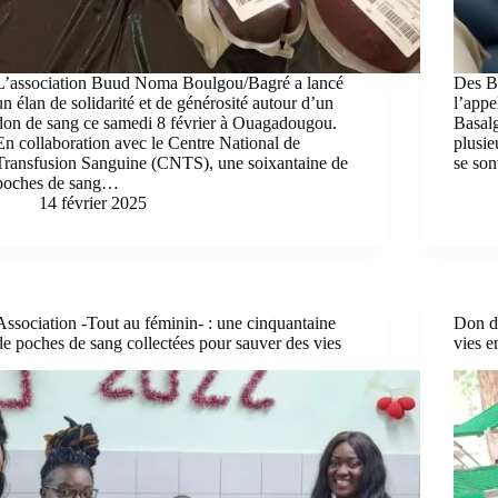
L’association Buud Noma Boulgou/Bagré a lancé
Des Bu
un élan de solidarité et de générosité autour d’un
l’appe
don de sang ce samedi 8 février à Ouagadougou.
Basal
En collaboration avec le Centre National de
plusie
Transfusion Sanguine (CNTS), une soixantaine de
se son
poches de sang…
14 février 2025
Association -Tout au féminin- : une cinquantaine
Don de
de poches de sang collectées pour sauver des vies
vies e