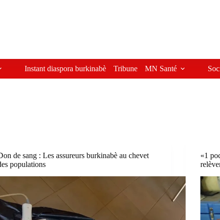
Instant diaspora burkinabè
Tribune
MN Santé
Soc
Don de sang : Les assureurs burkinabè au chevet
«1 poc
des populations
relève