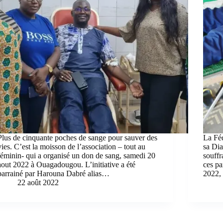
Plus de cinquante poches de sange pour sauver des
La Féd
vies. C’est la moisson de l’association – tout au
sa Dia
féminin- qui a organisé un don de sang, samedi 20
souffr
aout 2022 à Ouagadougou. L’initiative a été
ces pa
parrainé par Harouna Dabré alias…
2022,
22 août 2022