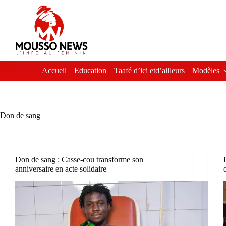
Passer
au
contenu
Accueil
Education
Taafé d’ici etd’ailleurs
Modèles
Don de sang
Don de sang : Casse-cou transforme son
anniversaire en acte solidaire