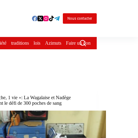
Nous contacter
iété
traditions
lois
Azimuts
Faire un don
he, 1 vie »: La Wagalaise et Nadège
nt le défi de 300 poches de sang