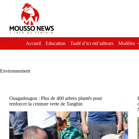
Passer
au
contenu
Accueil
Education
Taafé d’ici etd’ailleurs
Modèles
Environnement
Ouagadougou : Plus de 400 arbres plantés pour
renforcer la ceinture verte de Tanghin