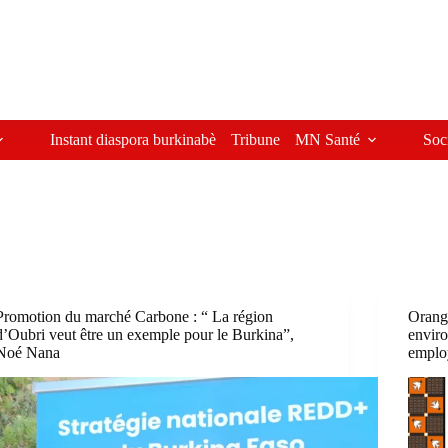
Instant diaspora burkinabè
Tribune
MN Santé
Soc
Promotion du marché Carbone : “ La région
Orang
d’Oubri veut être un exemple pour le Burkina”,
enviro
Noé Nana
emplo