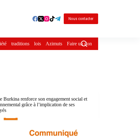
Nous contacter
iété
traditions
lois
Azimuts
Faire un don
e Burkina renforce son engagement social et
nnemental grâce à l’implication de ses
yés