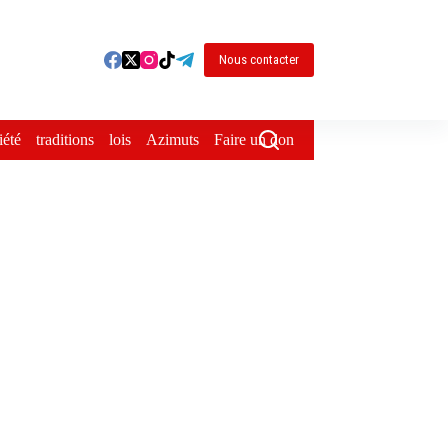
Nous contacter
iété
traditions
lois
Azimuts
Faire un don