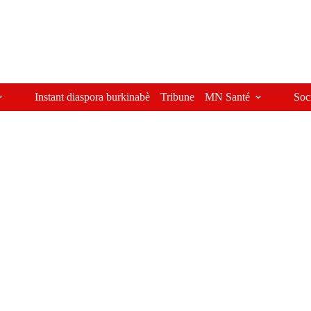
Instant diaspora burkinabè
Tribune
MN Santé
Soc