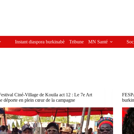
Instant diaspora burkinabè
Tribune
MN Santé
Soc
Festival Ciné-Village de Kouila act 12 : Le 7e Art
FESPAC
se déporte en plein cœur de la campagne
burkin