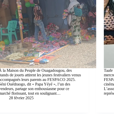
À la Maison du Peuple de Ouagadougou, des
Taafe 
stands de jouets attirent les jeunes festivaliers venus
mercre
accompagnés leurs parents au FESPACO 2025.
FESPA
Séni Ouédraogo, dit « Papa Yéyé », l’un des
cinéma
vendeurs, partage son enthousiasme pour ce
L’asso
marché florissant, tout en soulignant…
repré
28 février 2025