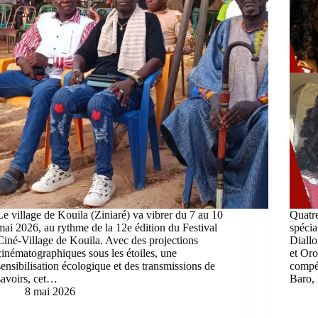
Le village de Kouila (Ziniaré) va vibrer du 7 au 10
Quatre
mai 2026, au rythme de la 12e édition du Festival
spécia
Ciné-Village de Kouila. Avec des projections
Diall
cinématographiques sous les étoiles, une
et Oro
sensibilisation écologique et des transmissions de
compét
savoirs, cet…
Baro,
8 mai 2026