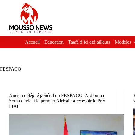
Passer
au
contenu
Accueil
Education
Taafé d’ici etd’ailleurs
Modèles
FESPACO
Ancien délégué général du FESPACO, Ardiouma
Soma devient le premier Africain à recevoir le Prix
FIAF