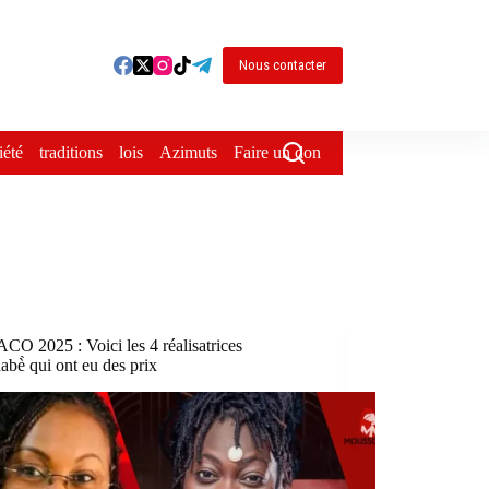
Nous contacter
iété
traditions
lois
Azimuts
Faire un don
O 2025 : Voici les 4 réalisatrices
abè̀ qui ont eu des prix