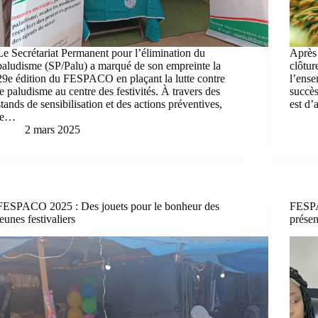
Le Secrétariat Permanent pour l’élimination du
Après 
paludisme (SP/Palu) a marqué de son empreinte la
clôtur
29e édition du FESPACO en plaçant la lutte contre
l’ense
le paludisme au centre des festivités. À travers des
succès
stands de sensibilisation et des actions préventives,
est d’
le…
2 mars 2025
FESPACO 2025 : Des jouets pour le bonheur des
FESPA
jeunes festivaliers
prése