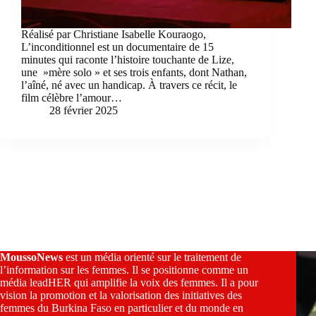
Réalisé par Christiane Isabelle Kouraogo,
L’inconditionnel est un documentaire de 15
minutes qui raconte l’histoire touchante de Lize,
une »mère solo » et ses trois enfants, dont Nathan,
l’aîné, né avec un handicap. À travers ce récit, le
film célèbre l’amour…
28 février 2025
MoussoNews
est un média orienté sur le traitement de
l’information sur les femmes. Il se positionne comme un
média leadHER qui amplifie la voix des femmes. Il a pour
vision la promotion et la valorisation des initiatives des
femmes du Burkina Faso en particulier et du monde en