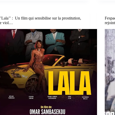
‘’Lala’’ : Un film qui sensibilise sur la prostitution,
Fespa
le viol…
rejoin