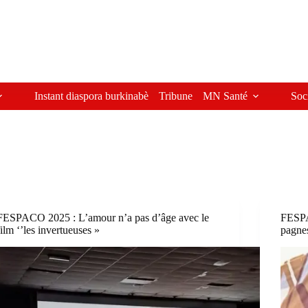
Instant diaspora burkinabè
Tribune
MN Santé
Soc
FESPACO 2025 : L’amour n’a pas d’âge avec le
FESPA
film ‘’les invertueuses »
pagne