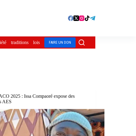
iété
traditions
lois
Azimuts
FAIRE UN DON
CO 2025 : Issa Compaoré expose des
s AES