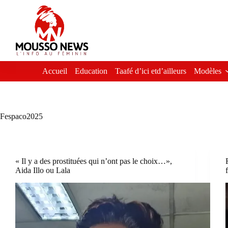
Passer
au
contenu
Accueil
Education
Taafé d’ici etd’ailleurs
Modèles
Fespaco2025
« Il y a des prostituées qui n’ont pas le choix…»,
Aida Illo ou Lala