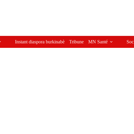
Instant diaspora burkinabè
Tribune
MN Santé
Soc