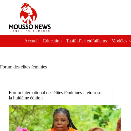
Passer
au
contenu
Accueil
Education
Taafé d’ici etd’ailleurs
Modèles
Forum des élites féminies
Forum international des élites féminines : retour sur
la huitième édition