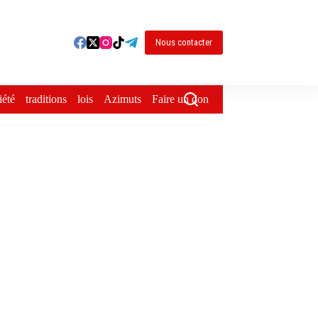
Nous contacter
iété
traditions
lois
Azimuts
Faire un don