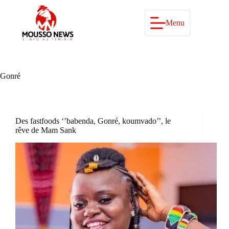
Passer
au
contenu
Menu
Gonré
Des fastfoods ‘’babenda, Gonré, koumvado’’, le
rêve de Mam Sank