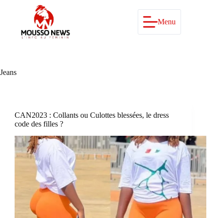
Passer
au
contenu
Menu
Jeans
CAN2023 : Collants ou Culottes blessées, le dress
code des filles ?