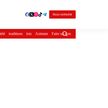
Nous contacter
iété
traditions
lois
Azimuts
Faire un don