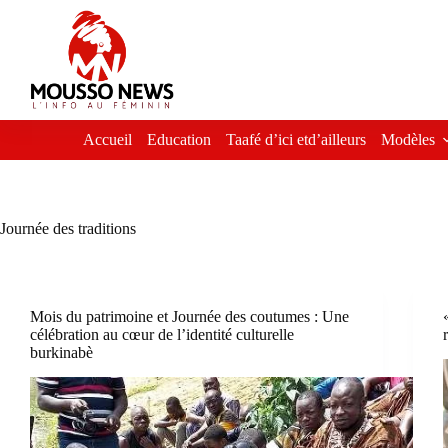
Passer
au
contenu
Accueil
Education
Taafé d’ici etd’ailleurs
Modèles
Journée des traditions
Mois du patrimoine et Journée des coutumes : Une
célébration au cœur de l’identité culturelle
burkinabè