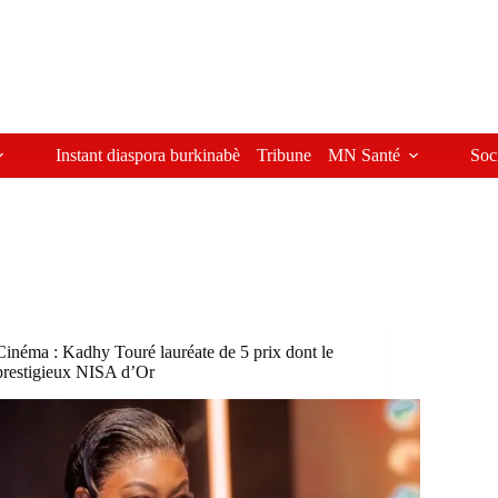
Instant diaspora burkinabè
Tribune
MN Santé
Soc
Cinéma : Kadhy Touré lauréate de 5 prix dont le
prestigieux NISA d’Or