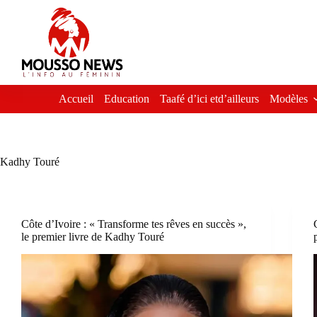
Passer
au
contenu
Accueil
Education
Taafé d’ici etd’ailleurs
Modèles
Kadhy Touré
Côte d’Ivoire : « Transforme tes rêves en succès »,
le premier livre de Kadhy Touré