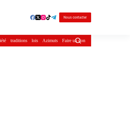
Nous contacter
iété
traditions
lois
Azimuts
Faire un don