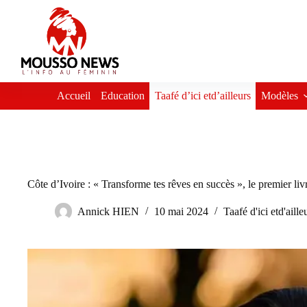
Passer
au
contenu
Accueil
Education
Taafé d’ici etd’ailleurs
Modèles
Côte d’Ivoire : « Transforme tes rêves en succès », le premier l
Annick HIEN
10 mai 2024
Taafé d'ici etd'aille