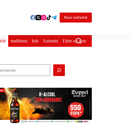
Nous contacter
iété
traditions
lois
Azimuts
Faire un don
echercher