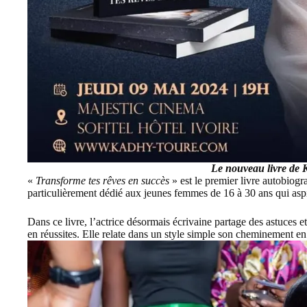
Le nouveau livre de
«
Transforme tes rêves en succès
» est le premier livre autobiogr
particulièrement dédié aux jeunes femmes de 16 à 30 ans qui aspi
Dans ce livre, l’actrice désormais écrivaine partage des astuces et
en réussites. Elle relate dans un style simple son cheminement en 