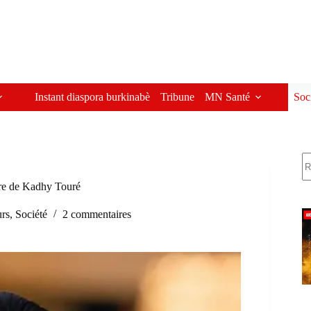
Instant diaspora burkinabè
Tribune
MN Santé
Soc
R
ivre de Kadhy Touré
urs
,
Société
2 commentaires