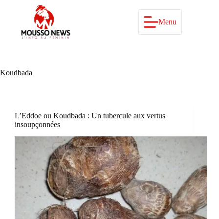
Passer
au
contenu
Menu
Koudbada
L’Eddoe ou Koudbada : Un tubercule aux vertus
insoupçonnées