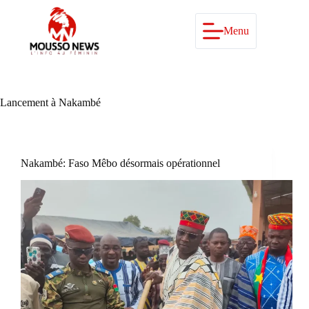
Passer
au
contenu
Menu
Lancement à Nakambé
Nakambé: Faso Mêbo désormais opérationnel