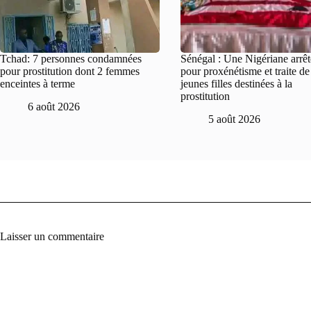
Tchad: 7 personnes condamnées
Sénégal : Une Nigériane arrê
pour prostitution dont 2 femmes
pour proxénétisme et traite d
enceintes à terme
jeunes filles destinées à la
prostitution
6 août 2026
5 août 2026
Laisser un commentaire
A
l
t
e
r