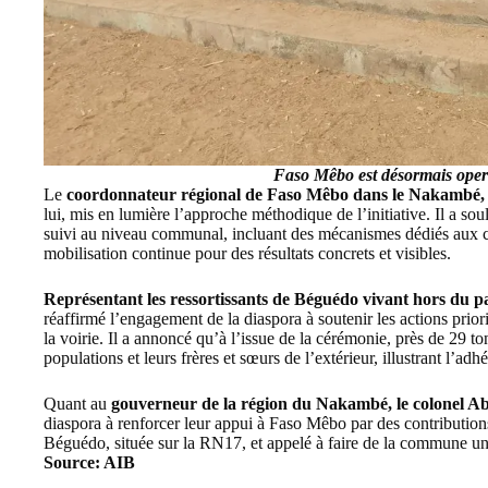
Faso Mêbo est désormais ope
Le
coordonnateur régional de Faso Mêbo dans le Nakambé, 
lui, mis en lumière l’approche méthodique de l’initiative. Il a sou
suivi au niveau communal, incluant des mécanismes dédiés aux con
mobilisation continue pour des résultats concrets et visibles.
Représentant les ressortissants de Béguédo vivant hors du 
réaffirmé l’engagement de la diaspora à soutenir les actions prior
la voirie. Il a annoncé qu’à l’issue de la cérémonie, près de 29 t
populations et leurs frères et sœurs de l’extérieur, illustrant l’adh
Quant au
gouverneur de la région du Nakambé, le colonel
diaspora à renforcer leur appui à Faso Mêbo par des contributions
Béguédo, située sur la RN17, et appelé à faire de la commune une 
Source: AIB