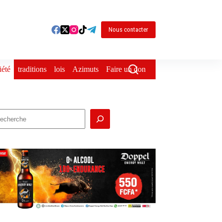
Nous contacter
iété
traditions
lois
Azimuts
Faire un don
echercher