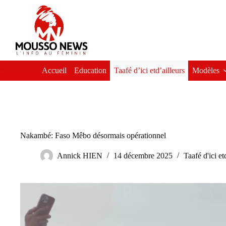
Passer
au
contenu
Accueil
Education
Taafé d’ici etd’ailleurs
Modèles
Nakambé: Faso Mêbo désormais opérationnel
Annick HIEN
14 décembre 2025
Taafé d'ici et