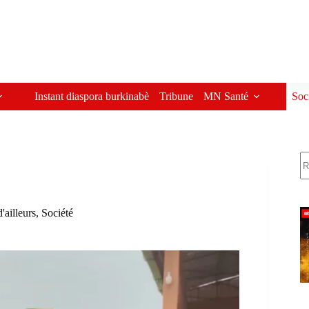
Instant diaspora burkinabè
Tribune
MN Santé
Soc
R
d'ailleurs
,
Société