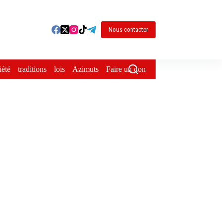
Nous contacter
iété
traditions
lois
Azimuts
Faire un don