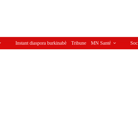
Instant diaspora burkinabè
Tribune
MN Santé
Soc