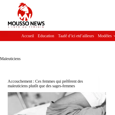
Passer
au
contenu
Accueil
Education
Taafé d’ici etd’ailleurs
Modèles
Maïeuticiens
Accouchement : Ces femmes qui préfèrent des
maïeuticiens plutôt que des sages-femmes