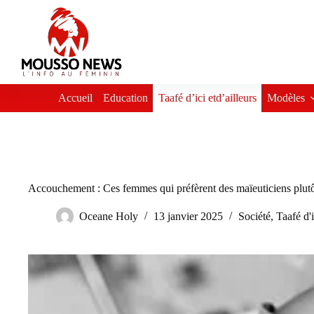
Passer
au
contenu
Accueil
Education
Taafé d’ici etd’ailleurs
Modèles
Accouchement : Ces femmes qui préfèrent des maïeuticiens plut
Oceane Holy
13 janvier 2025
Société
,
Taafé d'i