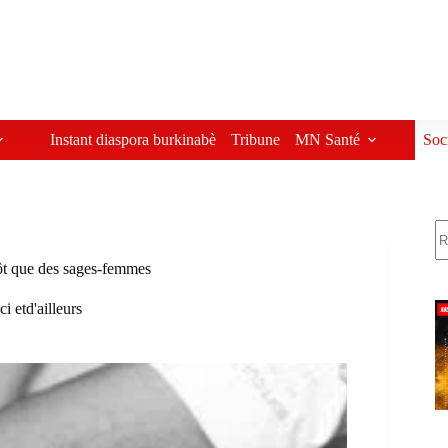
Instant diaspora burkinabè
Tribune
MN Santé
Soc
R
ôt que des sages-femmes
ci etd'ailleurs