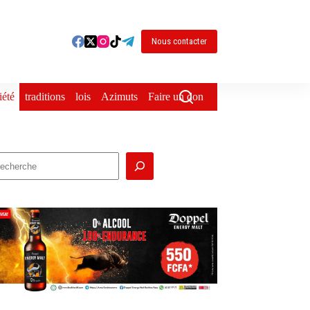
Nous contacter
iété
traditions
lois
Azimuts
Faire un don
echercher