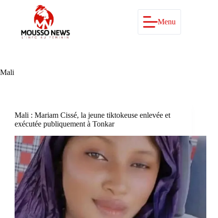
Passer
au
contenu
Menu
Mali
Mali : Mariam Cissé, la jeune tiktokeuse enlevée et
exécutée publiquement à Tonkar