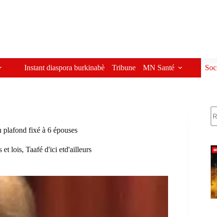
Instant diaspora burkinabè
Tribune
MN Santé
Soc
R
 plafond fixé à 6 épouses
et lois
,
Taafé d'ici etd'ailleurs