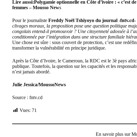
Lire aussi:
Polygamie optionnelle en Côte d’ivoire : « c’est de 
femmes – Mousso New
s
Pour le journaliste
Freddy Noël Tshiyoyo du journal -fntv.cd-
clivages moraux, la proposition pose une question politique majeu
congolais entend-il promouvoir ? Une citoyenneté adossée à l’au
conditionnée par l’intégration dans une structure familiale hiér
Une chose est sûre : sous couvert de protection, c’est une redéfini
transformer la vulnérabilité en principe juridique.
Après la Côte d’Ivoire, le Cameroun, la RDC est le 3è pays afric
publique. Toutefois, la question sur les capacités et les respons
n’est jamais abordé.
Julie Jessica/MoussoNews
Source : fntv.cd
Vues:
71
En savoir plus sur 