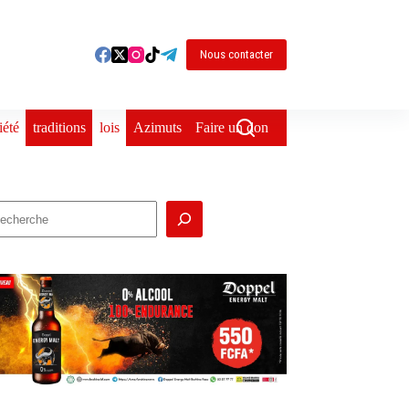
Nous contacter
iété
traditions
lois
Azimuts
Faire un don
echercher