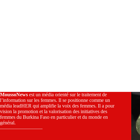
MoussoNews
est un média orienté sur le traitement de
l’information sur les femmes. Il se positionne comme un
média leadHER qui amplifie la voix des femmes. Il a pour
vision la promotion et la valorisation des initiatives des
femmes du Burkina Faso en particulier et du monde en
général.
————————–