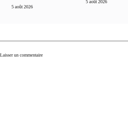
5 août 2026
5 août 2026
Laisser un commentaire
A
l
t
e
r
n
a
t
i
v
e
: