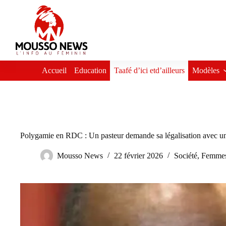
Passer
au
contenu
Accueil
Education
Taafé d’ici etd’ailleurs
Modèles
Polygamie en RDC : Un pasteur demande sa légalisation avec un
Mousso News
22 février 2026
Société
,
Femmes 