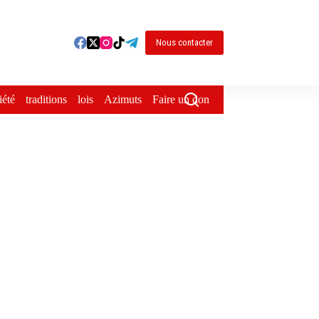
Nous contacter
iété
traditions
lois
Azimuts
Faire un don