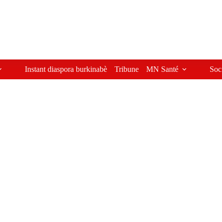
Instant diaspora burkinabè
Tribune
MN Santé
Soc