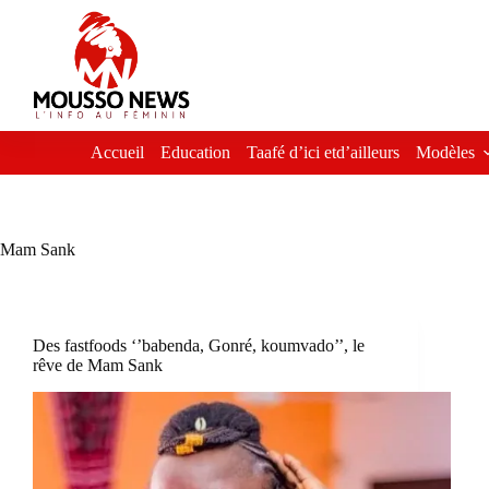
Passer
au
contenu
Accueil
Education
Taafé d’ici etd’ailleurs
Modèles
Mam Sank
Des fastfoods ‘’babenda, Gonré, koumvado’’, le
rêve de Mam Sank