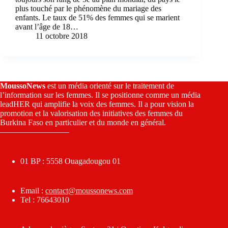
plus touché par le phénomène du mariage des
enfants. Le taux de 51% des femmes qui se marient
avant l’âge de 18…
11 octobre 2018
MoussoNews
est un média orienté sur le traitement de
l’information sur les femmes. Il se positionne comme un média
leadHER qui amplifie la voix des femmes. Il a pour vision la
promotion et la valorisation des initiatives des femmes du
Burkina Faso en particulier et du monde en général.
————————–
01 BP : 5558 Ouagadougou 01
Email :
contact@moussonews.com
Tel : 76643010