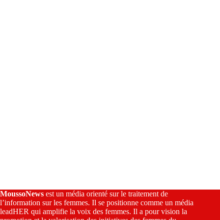
a
t
i
v
e
:
MoussoNews
est un média orienté sur le traitement de
l’information sur les femmes. Il se positionne comme un média
leadHER qui amplifie la voix des femmes. Il a pour vision la