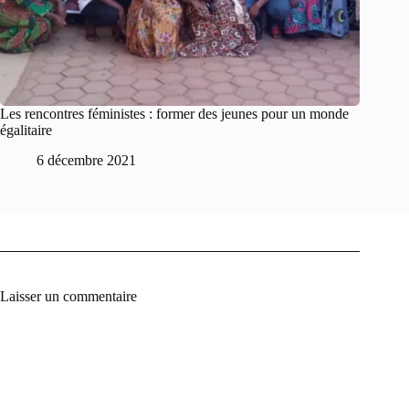
Les rencontres féministes : former des jeunes pour un monde
égalitaire
6 décembre 2021
Laisser un commentaire
A
l
t
e
r
n